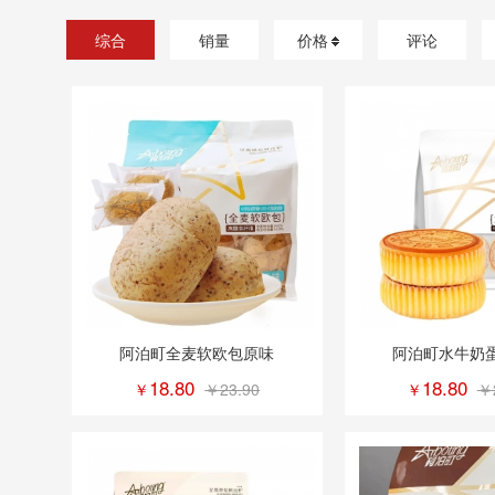
Emoji-咖啡薄脆饼干80g
综合
销量
价格
评论
确定
取消
阿泊町全麦软欧包原味
阿泊町水牛奶
18.80
18.80
￥
￥23.90
￥
￥