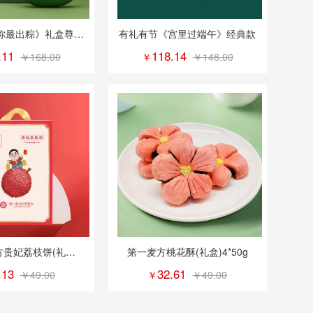
你最出粽》礼盒尊享
有礼有节《宫里过端午》经典款
/8个粽子
.11
118.14
￥168.00
￥
￥148.00
方贵妃荔枝饼(礼
第一麦方桃花酥(礼盒)4*50g
盒)6*35g
.13
32.61
￥49.00
￥
￥49.00