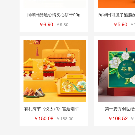
阿华田酷脆心情夹心饼干90g
阿华田可脆了酷脆
50g
6.90
5.90
￥
￥9.80
￥
￥
有礼有节《悦太和》宫廷端午礼
第一麦方创世纪
盒
150.08
106.52
￥
￥188.00
￥
￥