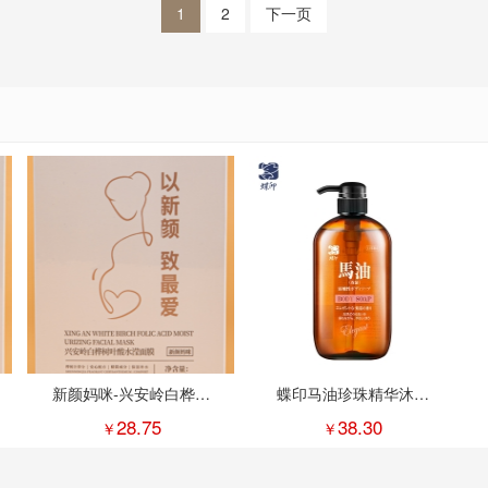
1
2
下一页
新颜妈咪-兴安岭白桦树
蝶印马油珍珠精华沐浴
叶酸水滢面膜1盒
露600mL
28.75
38.30
￥
￥