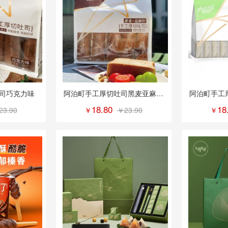
司巧克力味
阿泊町手工厚切吐司黑麦亚麻籽
阿泊町手工
味
18.80
18
23.90
￥
￥23.90
￥