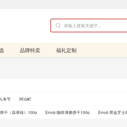
选
品牌特卖
福礼定制
礼有节
阿泊町
薄脆饼干（蒜香味）100g
Emoji-咖啡薄脆饼干100g
Emoji-黑金芝
ji-金桔柠檬味夹心饼干100g
Emoji-金桔柠檬味夹心饼干80g
Emo