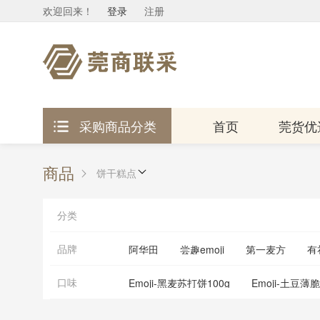
欢迎回来
！
登录
注册
采购商品分类
首页
莞货优
商品
饼干糕点
分类
品牌
阿华田
尝趣emoji
第一麦方
有
确定
取消
口味
Emoji-黑麦苏打饼100g
Emoji-土豆
Emoji-优格芝士味夹心饼干100g
Emo