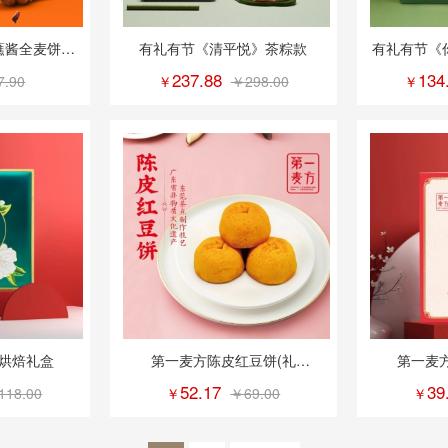
蘸酱全麦饼干
有礼有节《清平悦》茶粽款
有礼有节《
款
237.88
134
7.90
￥
￥298.00
￥
烘焙礼盒
第一麦方陈皮红豆饼(礼
第一麦
盒)6*45g
52.17
39
118.00
￥
￥69.00
￥