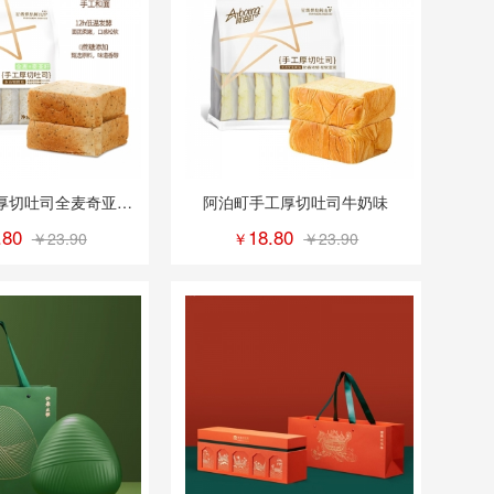
厚切吐司全麦奇亚籽
阿泊町手工厚切吐司牛奶味
味
.80
18.80
￥23.90
￥
￥23.90