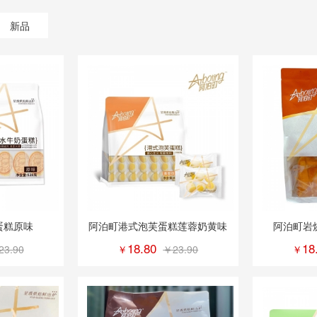
新品
蛋糕原味
阿泊町港式泡芙蛋糕莲蓉奶黄味
阿泊町岩
18.80
18
23.90
￥
￥23.90
￥