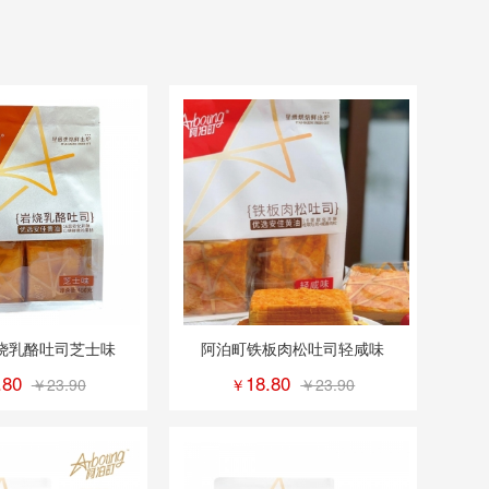
烧乳酪吐司芝士味
阿泊町铁板肉松吐司轻咸味
.80
18.80
￥23.90
￥
￥23.90