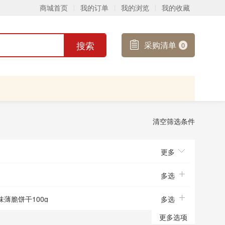
商城首页
我的订单
我的浏览
我的收藏
搜索
采购清单
0
清空筛选条件
更多
多选
士味薄脆饼干100g
多选
ji-黑金芝士味薄脆饼干80g
更多选项