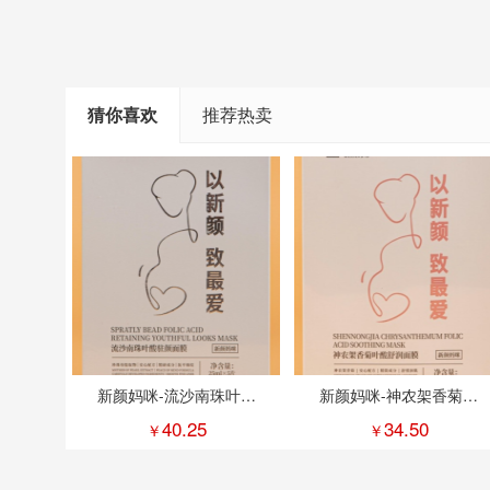
猜你喜欢
推荐热卖
新颜妈咪-流沙南珠叶酸
新颜妈咪-神农架香菊叶
驻颜面膜1盒
酸舒润面膜1盒
40.25
34.50
￥
￥