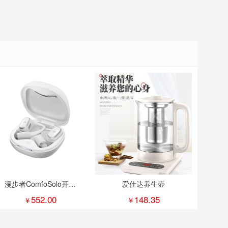
漫步者ComfoSolo开放
爱仕达养生壶
式真无线蓝牙耳机
552.00
148.35
￥
￥